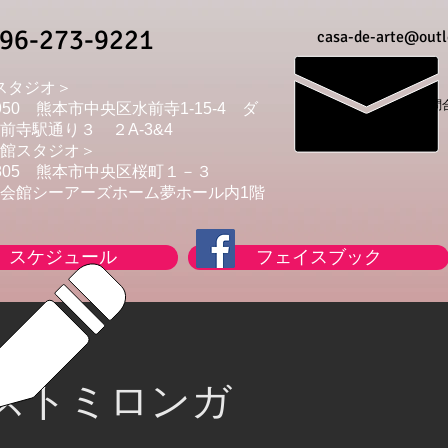
96-273-9221
casa-de-arte@outl
スタジオ＞​
➡ 問合
0950 熊本市中央区水前寺1-15-4 ダ
前寺駅通り３ ２A-3&4
館スタジオ＞
-0805 熊本市中央区桜町１－３
民会館シーアーズホーム夢ホール内1階
スケジュール
フェイスブック
ストミロンガ