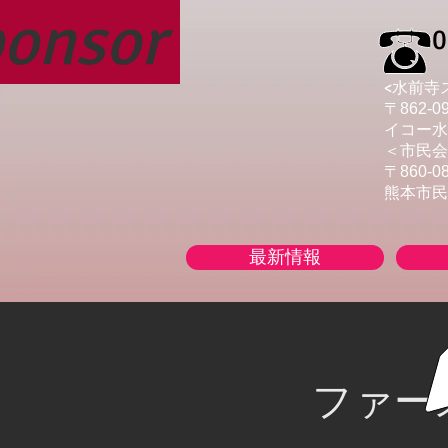
ponsor
0
<水前寺
〒862-
イコー水
＜市民会
〒860
​熊本市
最新情報
ファー