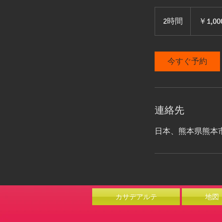
1,000
円
2時間
2
￥1,00
時
間
今すぐ予約
連絡先
日本、熊本県熊本
カサデアルテ
地図