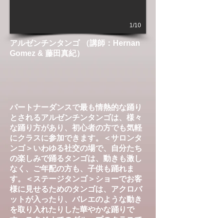
1/10
アルゼンチンタンゴ （講師：Hernan
Gomez & 藤田真紀）
パートナーダンスで最も情熱的な踊り
とされるアルゼンチンタンゴは、様々
な踊り方があり、初心者の方でも気軽
にクラスに参加できます。＜サロンタ
ンゴ＞いわゆる社交の場で、自分たち
の楽しみで踊るタンゴは、動きも激し
なく、ご年配の方も、子供も踊れま
す。＜ステージタンゴ＞ショーでお客
様に見せるためのタンゴは、アクロバ
ットが入ったり、バレエのような動き
を取り入れたりした華やかな踊りで