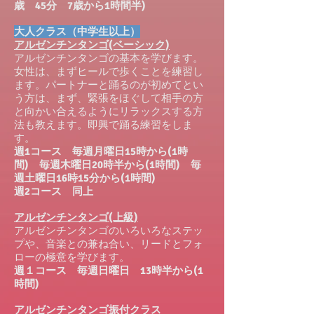
歳 45分 7歳から1時間半)
大人クラス（中学生以上）
アルゼンチンタンゴ(ベーシック)
アルゼンチンタンゴの基本を学びます。
女性は、まずヒールで歩くことを練習し
ます。パートナーと踊るのが初めてとい
う方は、まず、緊張をほぐして相手の方
と向かい合えるようにリラックスする方
法も教えます。即興で踊る練習をしま
す。
週1コース 毎週月曜日15時から(1時
間) 毎週木曜日20時半から(1時間) 毎
週土曜日16時15分から(1時間)
週2コース 同上
アルゼンチンタンゴ(上級)
アルゼンチンタンゴのいろいろなステッ
プや、音楽との兼ね合い、リードとフォ
ローの極意を学びます。
週１コース 毎週日曜日 13時半から(1
時間)
アルゼンチンタンゴ振付クラス