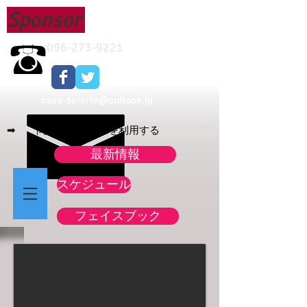
Sponsor
096-273-9221
casa-de-arte@outlook.jp
➡ 問合せフォームを利用する
最新情報
スケジュール
フェイスブック