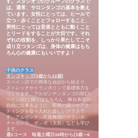
す。スタジオでのグループのクラスで
は、通常、サロンタンゴの基本を教え
ています。女性にとっては、ヒールで
立つ・歩くこととフォローすること、
男性にとっては音楽とともに動くこと
とリードをすることが大切です。それ
ぞれの役割を、しっかり果たしてこそ
成り立つタンゴは、身体の健康はもち
ろん心の健康にもいいですよ！
子供のクラス
タンゴキッズ(3歳から12歳)
スペイン語での簡単な会話から始まり、
ストレッチやトランポリンで基礎体力を
つくります。アルゼンチンタンゴの歌(ス
ペイン語)と踊りはもちろん、舞台表現が
自由に出来るように、即興の踊りやアク
ティングを取り入れた楽しいクラスで
す。アルゼンチン民族舞踊のマランボ、
チャカレラ、ボンボ（太鼓）なども学び
ます。
週1コース 毎週土曜日16時から(3歳～6