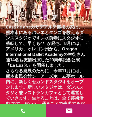
ご 挨 拶
Casa de arteカサデアルテ芸術の家は、
熊本市にあるバレエとタンゴを教えるダ
ンススタジオです。水前寺にスタジオに
移転して、早くも4年が経ち、8月には、
アメリカ、オレゴン州から、Oregon
International Ballet Academyの生徒さん
達14名も友情出演した
20周年記念公演
「La Luz光」を開催しました。
さらなる発展のために、今年11月には、
熊本市民会館シーアーズホーム夢ホール
内に、新しくセカンドスタジオをオープ
ンします。新しいスタジオは、ダンスス
タジオ兼レストランカフェとして運営し
ていきます。生きることは、全て芸術活
動 です。だから、踊ることで表現するだ
けでなく、会話を通してだとか、行動を
通して、真の自分のあり方を常に問い続
けながら、生き ていきたいと思っていま
す。みなさん に末永く愛される場所とし