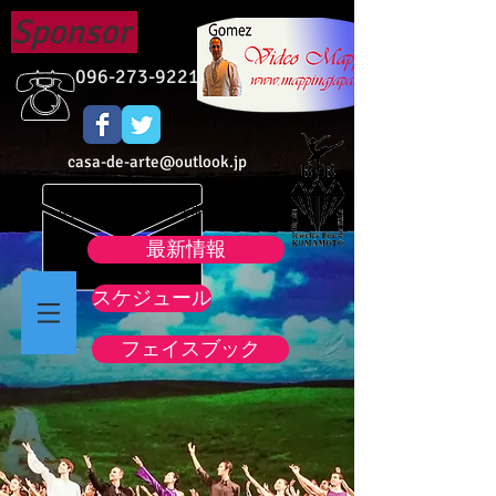
Sponsor
096-273-9221
casa-de-arte@outlook.jp
➡ 問合せフォームを利用する
最新情報
スケジュール
フェイスブック